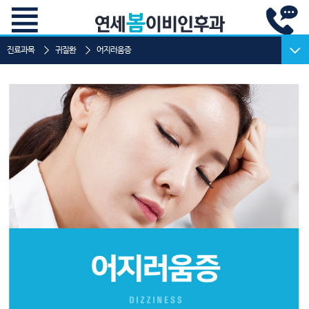
진료과목
귀질환
어지러움증
코질환
- 부비동염(축농증)
- 알레르기 비염
- 비후성 비염
- 코막힘
- 코골이,수면무호흡
- 후각장애
목질환
- 편도선염
- 편도결석
- 역류성 인후두염