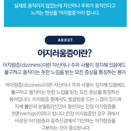
- 음성장애
- 구내염
귀질환
- 중이염
- 외이도염
- 난청
- 이명
- 어지러움증
- 청각장애진단검사
초음파클리닉
- 갑상선/목멍울
- 경동맥 초음파
수면클리닉