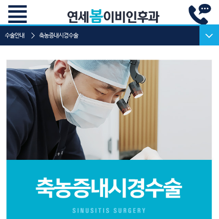
수술안내
축농증내시경수술
고주파비염
축농증내시경수술
비중격 교정술
코골이 수술
설소대수술
고주파 편도선 수술
중이내 환기관 삽입술